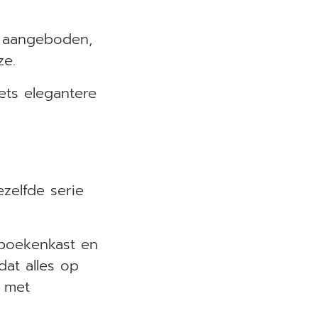
aangeboden,
ze.
ets elegantere
zelfde serie
 boekenkast en
dat alles op
t met