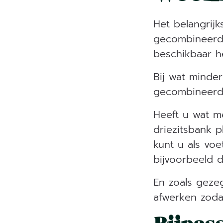
Het belangrijk
gecombineerd
beschikbaar he
Bij wat minde
gecombineerd m
Heeft u wat m
driezitsbank 
kunt u als voe
bijvoorbeeld 
En zoals gezeg
afwerken zodat