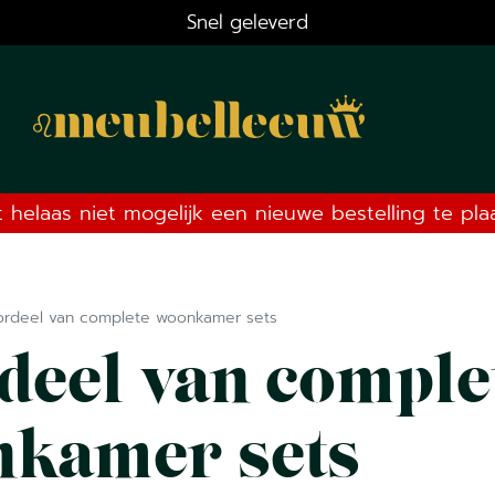
Snel geleverd
t helaas niet mogelijk een nieuwe bestelling te pl
ordeel van complete woonkamer sets
deel van comple
kamer sets