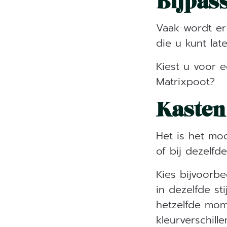
Bijpas
Vaak wordt er
die u kunt la
Kiest u voor 
Matrixpoot?
Kasten
Het is het mo
of bij dezelfd
Kies bijvoorbe
in dezelfde st
hetzelfde mome
kleurverschille