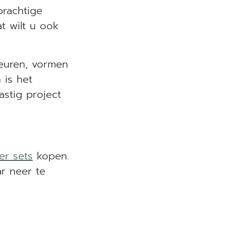
prachtige
t wilt u ook
leuren, vormen
 is het
astig project
r sets
kopen.
ar neer te