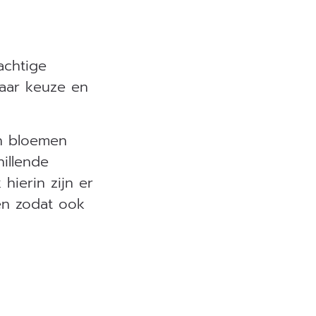
achtige
naar keuze en
en bloemen
hillende
hierin zijn er
ten zodat ook