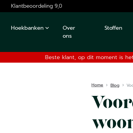
Klantbeoordeling 9,0
Hoekbanken
Over
Stoffen
ons
Beste klant, op dit moment is he
Home
Blog
Vo
Voor
woon