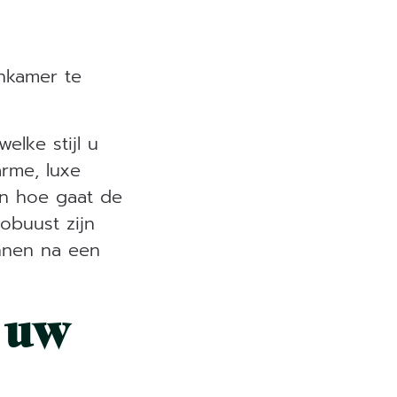
nkamer te
elke stijl u
rme, luxe
 En hoe gaat de
obuust zijn
nnen na een
n uw