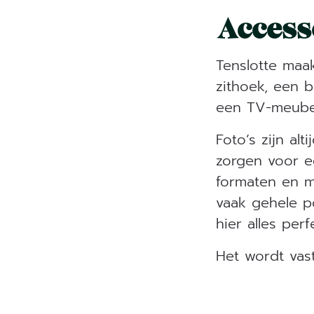
Access
Tenslotte maa
zithoek, een 
een TV-meubel
Foto’s zijn al
zorgen voor ee
formaten en me
vaak gehele po
hier alles perf
Het wordt vast