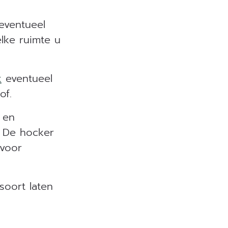
 eventueel
lke ruimte u
k
eventueel
of.
 en
. De hocker
 voor
soort laten