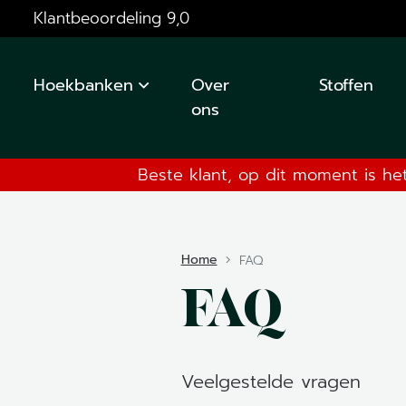
Klantbeoordeling 9,0
Hoekbanken
Over
Stoffen
ons
Beste klant, op dit moment is he
Home
FAQ
FAQ
Veelgestelde vragen